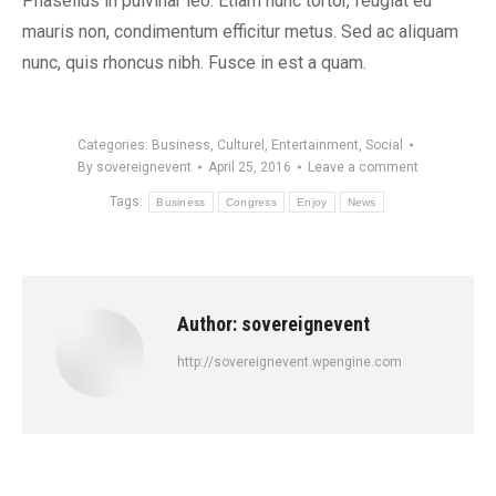
Phasellus in pulvinar leo. Etiam nunc tortor, feugiat eu
mauris non, condimentum efficitur metus. Sed ac aliquam
nunc, quis rhoncus nibh. Fusce in est a quam.
Categories:
Business
,
Culturel
,
Entertainment
,
Social
By
sovereignevent
April 25, 2016
Leave a comment
Tags:
Business
Congress
Enjoy
News
Author:
sovereignevent
http://sovereignevent.wpengine.com