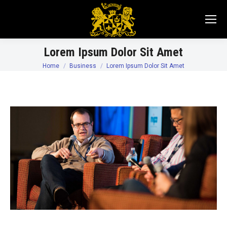
Lorem Ipsum Dolor Sit Amet
Home
Business
Lorem Ipsum Dolor Sit Amet
You are here: