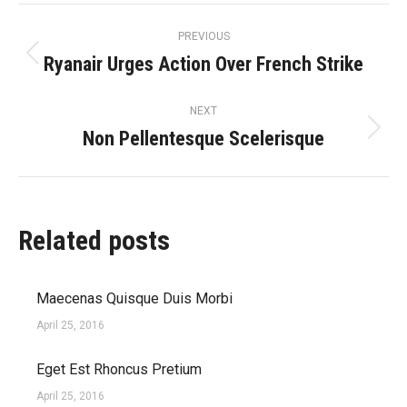
Post
PREVIOUS
Ryanair Urges Action Over French Strike
Previous
navigation
post:
NEXT
Non Pellentesque Scelerisque
Next
post:
Related posts
Maecenas Quisque Duis Morbi
April 25, 2016
Eget Est Rhoncus Pretium
April 25, 2016