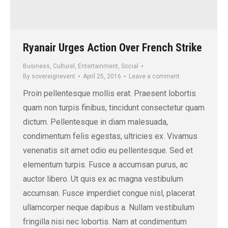
Ryanair Urges Action Over French Strike
Business
,
Culturel
,
Entertainment
,
Social
By
sovereignevent
April 25, 2016
Leave a comment
Proin pellentesque mollis erat. Praesent lobortis
quam non turpis finibus, tincidunt consectetur quam
dictum. Pellentesque in diam malesuada,
condimentum felis egestas, ultricies ex. Vivamus
venenatis sit amet odio eu pellentesque. Sed et
elementum turpis. Fusce a accumsan purus, ac
auctor libero. Ut quis ex ac magna vestibulum
accumsan. Fusce imperdiet congue nisl, placerat
ullamcorper neque dapibus a. Nullam vestibulum
fringilla nisi nec lobortis. Nam at condimentum